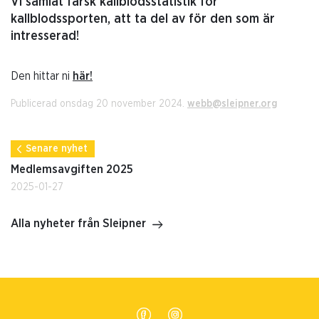
Vi samlat färsk kallblodsstatistik för
kallblodssporten, att ta del av för den som är
intresserad!
Den hittar ni
här!
Publicerad onsdag 20 november 2024.
webb@sleipner.org
Senare nyhet
Medlemsavgiften 2025
2025-01-27
Alla nyheter från Sleipner