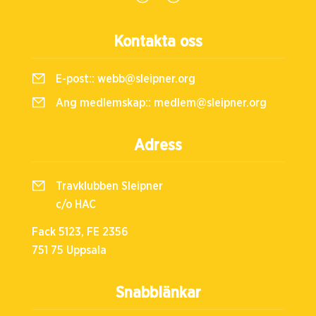
Kontakta oss
E-post::
webb@sleipner.org
Ang medlemskap::
medlem@sleipner.org
Adress
Travklubben Sleipner
c/o HAC
Fack 5123, FE 2356
751 75 Uppsala
Snabblänkar