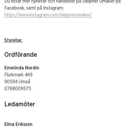
Du hittar mer nyheter och händelser på Sleipner Umåker på
Facebook, samt på Instagram:
https://www.instagram.com/sleipnerumaker/
Styrelse:
Ordförande
Emelinda Nordin
Flurkmark 469
90594 Umeå
0768009575
Ledamöter
Elina Eriksson