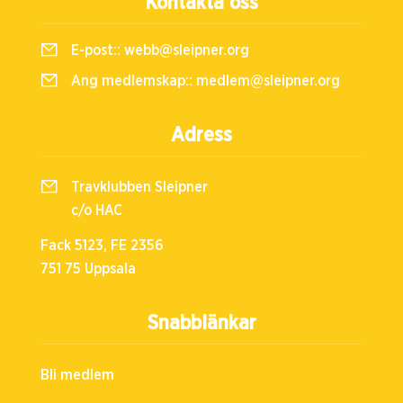
Kontakta oss
E-post::
webb@sleipner.org
Ang medlemskap::
medlem@sleipner.org
Adress
Travklubben Sleipner
c/o HAC
Fack 5123, FE 2356
751 75 Uppsala
Snabblänkar
Bli medlem