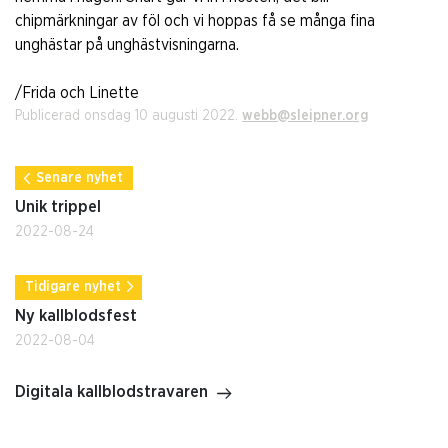
chipmärkningar av föl och vi hoppas få se många fina
unghästar på unghästvisningarna.
/Frida och Linette
Publicerad onsdag 10 augusti 2022.
webb@sleipner.org
Senare nyhet
Unik trippel
2022-08-24
Tidigare nyhet
Ny kallblodsfest
2022-08-04
Digitala kallblodstravaren