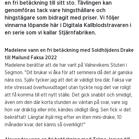
en fri betäckning till sitt sto. Tävlingen kan
genomföras tack vare hingsthållare och
hingstägare som bidragit med priser. Vi följer
vinnarna löpande här i Digitala Kallblodstravaren i
en serie som vi kallar Stjärnfabriken.
Madelene vann en fri betäckning med Soldhöjdens Drake
till Mailund Faksa 2022
Madelene berättar att de har varit på Valnevikens Stuteri i
Segmon. "Dit brukar vi åka för att seminera då det är ganska
nära oss. Själv tycker jag att det är väldigt bra där, Faksa var
inte stressad överhuvudtaget utan tyckte nog det var roligt
att få komma till ett nytt ställe. Det gick snabbt och smidigt,
även om den där korta stunden av väntan på svar, vare sig
hon var dräktig eller inte, kändes olidligt lång. Sen fick vi det
bekräftat!
Längtar ihjäl mig efter en liten mini-drake, 10
månader kvar, det känns så overkligt!"