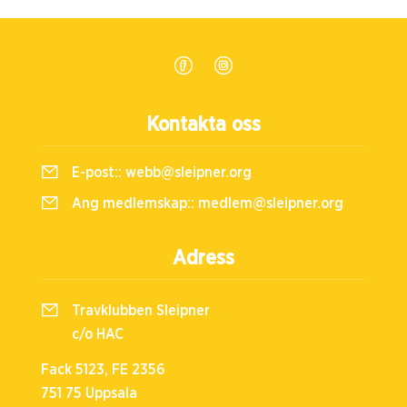
Kontakta oss
E-post::
webb@sleipner.org
Ang medlemskap::
medlem@sleipner.org
Adress
Travklubben Sleipner
c/o HAC
Fack 5123, FE 2356
751 75 Uppsala