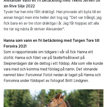
Alexander vann en fri betäckning med Tekno Jerven till
sin Rive Silje 2022
Tyvärr har han inte fått dräktigt. Han provade att byta till en
annan hingst men inte heller det tog sig. "Det var tråkigt, jag
fick bara en av tre ston dräktiga i år. Jag får hoppas att alla
tre tar sig nästa år skriver Alexander".
Hanna som vann en fri betäckning med Torgen Tore till
Forsvira 2021
Som vi rapporterade om tidigare i vår så fick Hanna ett
stoföl. Hanna och fölet var på Skellefteåtravet på
Sleipnerdagen där de deltog i ett földop. Alla som ville kunde
vara med och komma med förslag på namn. Det vinnande
namnet blev: Forsvinna! Fotot nedan är taget på Hanna och
Forsvinna under földopet av fotograf Britt Lindgren.