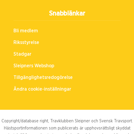
Snabblänkar
Bli medlem
Riksstyrelse
Stadgar
Sleipners Webshop
Tillgänglighetsredogörelse
Ändra cookie-inställningar
Copyright/database right, Travklubben Sleipner och Svensk Travsport.
Hästsportinformationen som publicerats är upphovsrättsligt skyddat