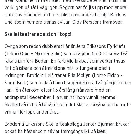
även kombinerat tävlandet med avelsarbete. Men nu är han
verkligen på rätt väg igen. Segern har följts upp med andra i
slutet av månaden och det blir spännande att följa Bäcklös
Uriel (som numera tränas av Jan-Olov Persson) framöver.
Skellefteåtränade ston i topp!
Övriga som redan dubblerat i år är Jens Erikssons
Fyrkrafs
(Tekno Odin – Mjölner Stilig) som dragit in 65 000 kr via två
raka triumfer i Boden. En fartfylld krabat som verkar trivas
fint på isbana och åtminstone hittills fungerar bäst i
ledningen. Brodern Leif tränar
Pila Mollyn
(Lome Elden –
Sorm Brith) som också hunnit segerdefilera två gånger redan
i år. Hon återkom efter 1,5 års lång frånvaro med en
andraplats i december. I januari har hon vunnit hemma i
Skellefteå och på Umåker och det skulle förvåna om hon inte
vinner fler lopp under året.
Bröderna Erikssons Skellefteåkollega Jerker Bjurman brukar
också ha hästar som tävlar framgångsrikt på isen.