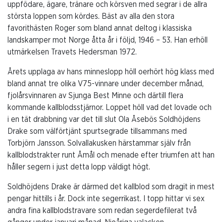
uppfödare, ägare, tränare och körsven med segrar i de allra
största loppen som kördes. Bäst av alla den stora
favorithästen Roger som bland annat deltog i klassiska
landskamper mot Norge åtta år i följd, 1946 – 53. Han erhöll
utmärkelsen Travets Hedersman 1972.
Årets upplaga av hans minneslopp höll oerhört hög klass med
bland annat tre olika V75-vinnare under december månad,
fjolårsvinnaren av Sjunga Best Minne och därtill flera
kommande kallblodsstjärnor. Loppet höll vad det lovade och
i en tät drabbning var det till slut Ola Åsebös Soldhöjdens
Drake som välförtjänt spurtsegrade tillsammans med
Torbjörn Jansson. Solvallakusken härstammar själv från
kallblodstrakter runt Åmål och menade efter triumfen att han
håller segern i just detta lopp väldigt högt.
Soldhöjdens Drake är därmed det kallblod som dragit in mest
pengar hittills i år. Dock inte segerrikast. I topp hittar vi sex
andra fina kallblodstravare som redan segerdefilerat två