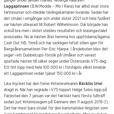
gånger under januari månad. Nioåriga valacken
Laggaprinsen
(B.W.Modde – Mo I Rana) har alltid visat stora
fartresurser och inledde tävlingskarriären lovande. Sedan har
det strulat i omgångar och under slutet 2021 och hela fjolåret
var hästen utleasad till Robert Wilhelmsson. Där började han
också bra men i slutet uteblev resultaten och leasingavtalet
avslutades. Nu är hästen åter hemma hos uppfödarna/ägarna
Cash Out HB, Timrå och har verkligen hittat stilen igen för
Bergsåkersamatören Per-Eric Hjerpe. I årsdebuten blev det
seger i ett Dubbelcups-försök på Umåker och senast
spurtade hästen till säker seger under Östersunds V75-dag.
Ett fint lopp med hela 100 000 kr i förstapris vilket innebär
att Laggaprinsen redan tjänat 150 000 kr i år.
Lika mycket har den forne Kriterievinnaren
Bäcklös Uriel
dragit in. När han segrade i V75-loppet Helge Solos lopp på
Färjestad den 7 januari var det faktiskt hans första fullträff
sedan just Kriteriesegern på Dannero den 11 augusti 2019 (!).
Det har mest bara strulat för den karismatiske hingsten som