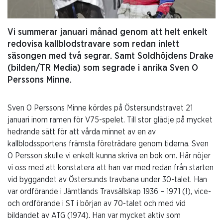
Vi summerar januari månad genom att helt enkelt
redovisa kallblodstravare som redan inlett
säsongen med två segrar. Samt Soldhöjdens Drake
(bilden/TR Media) som segrade i anrika Sven O
Perssons Minne.
Sven O Perssons Minne kördes på Östersundstravet 21
januari inom ramen för V75-spelet. Till stor glädje på mycket
hedrande sätt för att vårda minnet av en av
kallblodssportens främsta företrädare genom tiderna. Sven
O Persson skulle vi enkelt kunna skriva en bok om. Här nöjer
vi oss med att konstatera att han var med redan från starten
vid byggandet av Östersunds travbana under 30-talet. Han
var ordförande i Jämtlands Travsällskap 1936 – 1971 (!), vice-
och ordförande i ST i början av 70-talet och med vid
bildandet av ATG (1974). Han var mycket aktiv som