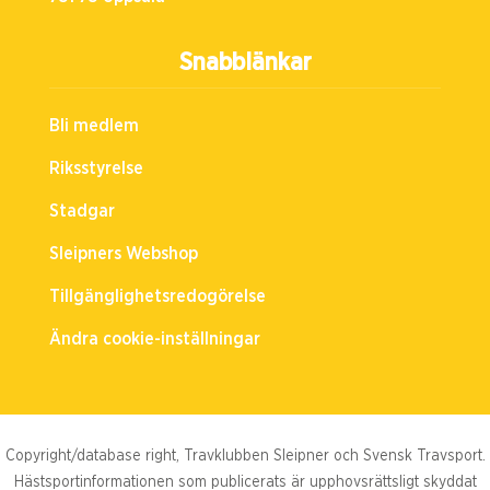
Snabblänkar
Bli medlem
Riksstyrelse
Stadgar
Sleipners Webshop
Tillgänglighetsredogörelse
Ändra cookie-inställningar
Copyright/database right, Travklubben Sleipner och Svensk Travsport.
Hästsportinformationen som publicerats är upphovsrättsligt skyddat