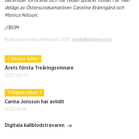
december förra året och har redan spräckt nollan i år. Han
delägs av Östersundsamatören Caroline Bränngård och
Monica Nilsson.
//BOM
Publicerad lördag 4 februari 2023.
webb@sleipner.org
Senare nyhet
Årets första Treåringsvinnare
2023-02-27
Tidigare nyhet
Carina Jonsson har avlidit
2023-01-14
Digitala kallblodstravaren