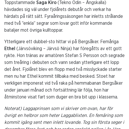
Toppstammade
Saga Kiro
(Tekno Odin – Ängskalla)
hävdades sig väl under fjolårets debutår och verkar ha
härdats på rätt sätt. Fyraåringssäsongen har inletts strålande
med två ”enkla” segrar som lovar gott inför kommande
bataljer mot övriga kulltoppar.
Ytterligare ett dubbel-sto hittar vi på Bergsåker. Femåriga
Ethel
(Järvsöviking – Järvsö Ninja) har föregåtts av ett gott
rykte. Hon tränas av amatören Stefan S Persson och segrade
som treåring i debuten och vann sedan ytterligare ett lopp
det året. Fjolåret blev en flopp med två misslyckade starter
men nu har Ethel kommit tillbaka med besked. Stoet har
verkligen imponerat vid två raka på hemmabanan Bergsåker
under januari månad och fortsättning lär följa, hon har
åtminstone visat fart som duger en bra bit upp i klasserna.
Noterat) Laggaprinsen som vi skriver om ovan, har för
övrigt en helbror som heter Laggablixten. En femåring som
kommit igång sent men inlett lovande. Tog sin första seger i