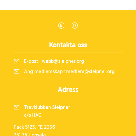
Kontakta oss
E-post::
webb@sleipner.org
Ang medlemskap::
medlem@sleipner.org
Adress
Travklubben Sleipner
c/o HAC
Fack 5123, FE 2356
751 75 Uppsala