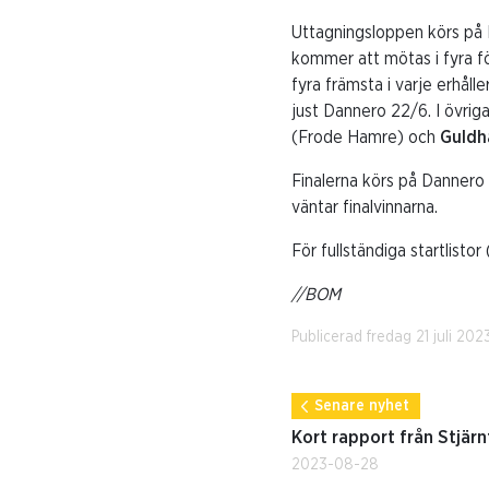
Uttagningsloppen körs på 
kommer att mötas i fyra för
fyra främsta i varje erhålle
just Dannero 22/6. I övrig
(Frode Hamre) och
Guldh
Finalerna körs på Dannero
väntar finalvinnarna.
För fullständiga startlist
//BOM
Publicerad fredag 21 juli 202
Senare nyhet
Kort rapport från Stjärn
2023-08-28