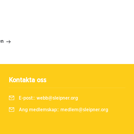
en
Kontakta oss
E-post::
webb@sleipner.org
Ang medlemskap::
medlem@sleipner.org