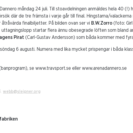
Dannero måndag 24 juli. Till stoavdelningen anmäldes hela 40 (!)
sök där de tre främsta i varje går till final. Hingstarna/valackerna
r åtråvärda finalbiljetter. På bilden ovan ser vi
B.W.Zorro
(foto: Gi
a uttagningslopp startar flera ännu obesegrade löften som bland 
agens Pirat
(Carl-Gustav Andersson) som båda kommer med fyra
 söndag 6 augusti. Numera med lika mycket prispengar i båda klass
or (banprogram), se www.travsport.se eller www.arenadannero.se
3.
webb@sleipner.org
fabriken