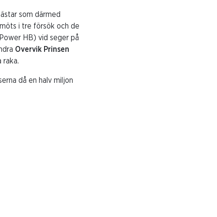
 hästar som därmed
 möts i tre försök och de
rlPower HB) vid seger på
andra
Overvik Prinsen
 raka.
erna då en halv miljon