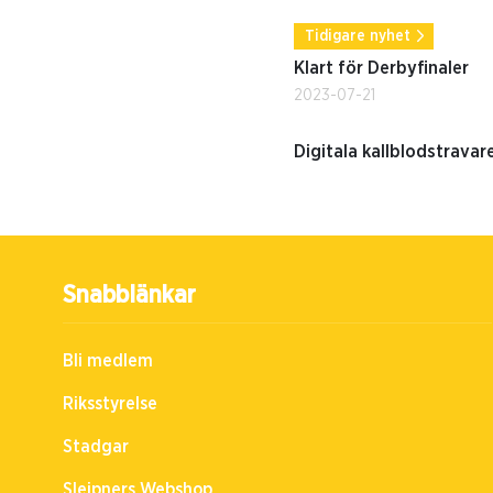
Tidigare nyhet
Klart för Derbyfinaler
2023-07-21
Digitala kallblodstravar
Snabblänkar
Bli medlem
Riksstyrelse
Stadgar
Sleipners Webshop