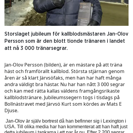
Storslaget jubileum för kallblodsmästaren Jan-Olov
Persson som är den blott tionde tränaren i landet
att nå 3 000 tränarsegrar.
Jan-Olov Persson (bilden), är en mästare på att träna
häst och framförallt kallblod. Största stjärnan genom
åren är så klart Järvsöfaks, men han har haft många
andra väldigt bra hästar. Nu har han nått 3 000 segrar
och kan med rätta kallas väldens framgångsrikaste
kallblodstränare. Jubileumssegern togs i tisdags på
Bollnästravet med Järvsö Kurt som kördes av Mats E
Djuse.
Jan-Olov är själv bortrest då han befinner sig i Lexington i
USA. Till olika media har han kommenterat att han haft just
detta jubileum i tankarna i ett par år nu. Efter 2 200 segrar