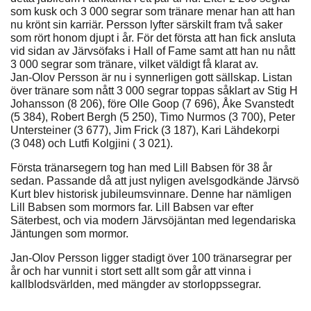
som kusk och 3 000 segrar som tränare menar han att han
nu krönt sin karriär. Persson lyfter särskilt fram två saker
som rört honom djupt i år. För det första att han fick ansluta
vid sidan av Järvsöfaks i Hall of Fame samt att han nu nått
3 000 segrar som tränare, vilket väldigt få klarat av.
Jan-Olov Persson är nu i synnerligen gott sällskap. Listan
över tränare som nått 3 000 segrar toppas såklart av Stig H
Johansson (8 206), före Olle Goop (7 696), Åke Svanstedt
(5 384), Robert Bergh (5 250), Timo Nurmos (3 700), Peter
Untersteiner (3 677), Jim Frick (3 187), Kari Lähdekorpi
(3 048) och Lutfi Kolgjini ( 3 021).
Första tränarsegern tog han med Lill Babsen för 38 år
sedan. Passande då att just nyligen avelsgodkände Järvsö
Kurt blev historisk jubileumsvinnare. Denne har nämligen
Lill Babsen som mormors far. Lill Babsen var efter
Säterbest, och via modern Järvsöjäntan med legendariska
Jäntungen som mormor.
Jan-Olov Persson ligger stadigt över 100 tränarsegrar per
år och har vunnit i stort sett allt som går att vinna i
kallblodsvärlden, med mängder av storloppssegrar.