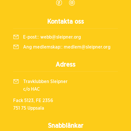
Kontakta oss
E-post::
webb@sleipner.org
Ang medlemskap::
medlem@sleipner.org
Adress
Travklubben Sleipner
c/o HAC
Fack 5123, FE 2356
751 75 Uppsala
Snabblänkar