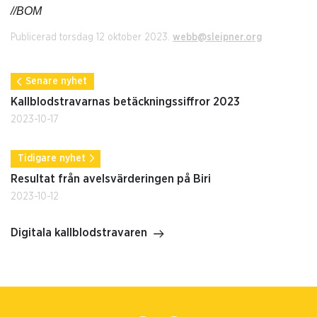
//BOM
Publicerad torsdag 12 oktober 2023.
webb@sleipner.org
Senare nyhet
Kallblodstravarnas betäckningssiffror 2023
2023-10-17
Tidigare nyhet
Resultat från avelsvärderingen på Biri
2023-10-12
Digitala kallblodstravaren