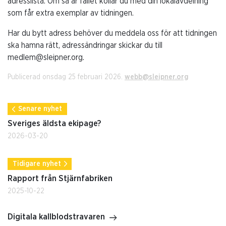
adresslista. Om så är fallet kollar du med din lokalavdelning
som får extra exemplar av tidningen.
Har du bytt adress behöver du meddela oss för att tidningen
ska hamna rätt, adressändringar skickar du till
medlem@sleipner.org.
Publicerad onsdag 25 februari 2026.
webb@sleipner.org
Senare nyhet
Sveriges äldsta ekipage?
2026-03-20
Tidigare nyhet
Rapport från Stjärnfabriken
2025-10-22
Digitala kallblodstravaren