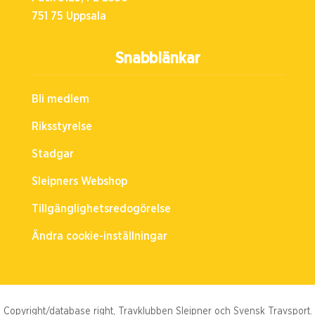
751 75 Uppsala
Snabblänkar
Bli medlem
Riksstyrelse
Stadgar
Sleipners Webshop
Tillgänglighetsredogörelse
Ändra cookie-inställningar
Copyright/database right, Travklubben Sleipner och Svensk Travsport.