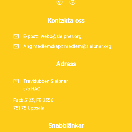
Kontakta oss
E-post::
webb@sleipner.org
Ang medlemskap::
medlem@sleipner.org
Adress
Travklubben Sleipner
c/o HAC
Fack 5123, FE 2356
751 75 Uppsala
Snabblänkar