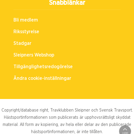
Snabblänkar
Bli medlem
Riksstyrelse
Stadgar
Sleipners Webshop
Tillgänglighetsredogörelse
Ändra cookie-inställningar
Copyright/database right, Travklubben Sleipner och Svensk Travsport.
Hästsportinformationen som publicerats är upphovsrättsligt skyddat
material. All form av kopiering, av hela eller delar av den publicerade
hästsportinformationen, är inte tillåten.
UPP