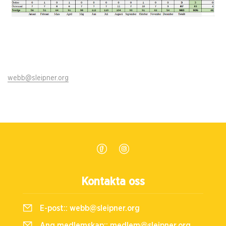
webb@sleipner.org
Kontakta oss
E-post::
webb@sleipner.org
Ang medlemskap::
medlem@sleipner.org